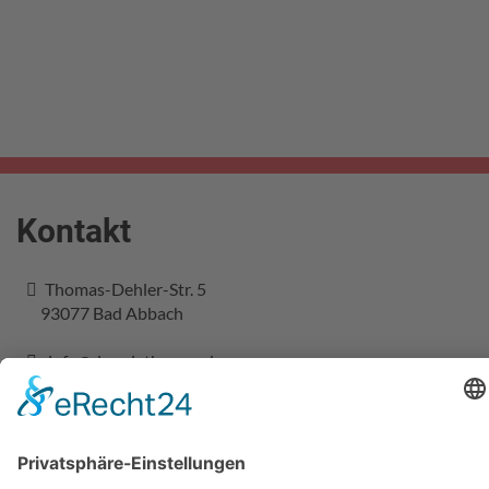
Kontakt
Thomas-Dehler-Str. 5
93077
Bad Abbach
info@dermietbagger.de
0 94 05 / 9 18 434-0
0 15 22 / 573 0 599
0 94 05 / 9 18 434-5
www.dermietbagger.de