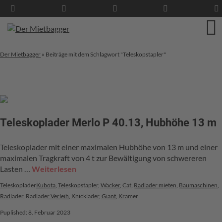
Der Mietbagger
»
Beiträge mit dem Schlagwort "Teleskopstapler"
Teleskoplader Merlo P 40.13, Hubhöhe 13 m
Teleskoplader mit einer maximalen Hubhöhe von 13 m und einer
maximalen Tragkraft von 4 t zur Bewältigung von schwereren
Lasten …
Weiterlesen
Teleskoplader
Kubota
,
Teleskopstapler
,
Wacker
,
Cat
,
Radlader mieten
,
Baumaschinen
,
Radlader
,
Radlader Verleih
,
Knicklader
,
Giant
,
Kramer
Puplished: 8. Februar 2023