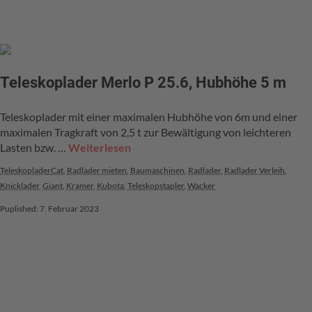
Teleskoplader Merlo P 25.6, Hubhöhe 5 m
Teleskoplader mit einer maximalen Hubhöhe von 6m und einer
maximalen Tragkraft von 2,5 t zur Bewältigung von leichteren
Lasten bzw. …
Weiterlesen
Teleskoplader
Cat
,
Radlader mieten
,
Baumaschinen
,
Radlader
,
Radlader Verleih
,
Knicklader
,
Giant
,
Kramer
,
Kubota
,
Teleskopstapler
,
Wacker
Puplished: 7. Februar 2023