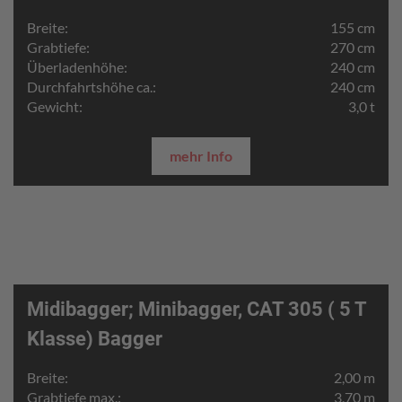
Breite:
155 cm
Grabtiefe:
270 cm
Überladenhöhe:
240 cm
Durchfahrtshöhe ca.:
240 cm
Gewicht:
3,0 t
mehr Info
Midibagger; Minibagger, CAT 305 ( 5 T
Klasse) Bagger
Breite:
2,00 m
Grabtiefe max.:
3,70 m