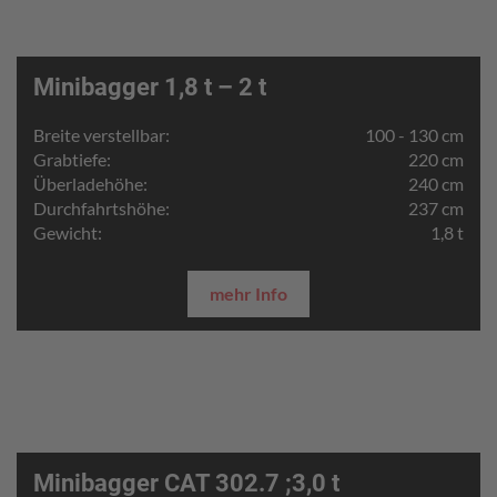
Minibagger 1,8 t – 2 t
Breite verstellbar:
100 - 130 cm
Grabtiefe:
220 cm
Überladehöhe:
240 cm
Durchfahrtshöhe:
237 cm
Gewicht:
1,8 t
mehr Info
Minibagger CAT 302.7 ;3,0 t