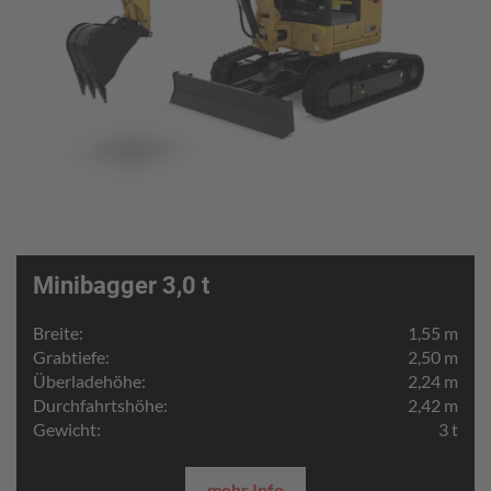
Minibagger 3,0 t
Breite:
1,55 m
Grabtiefe:
2,50 m
Überladehöhe:
2,24 m
Durchfahrtshöhe:
2,42 m
Gewicht:
3 t
mehr Info