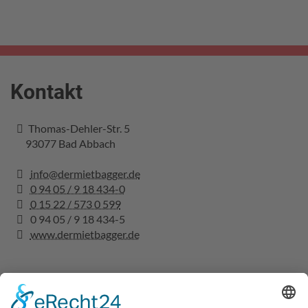
Kontakt
Thomas-Dehler-Str. 5
93077
Bad Abbach
info@dermietbagger.de
0 94 05 / 9 18 434-0
0 15 22 / 573 0 599
0 94 05 / 9 18 434-5
www.dermietbagger.de
Rechtliches