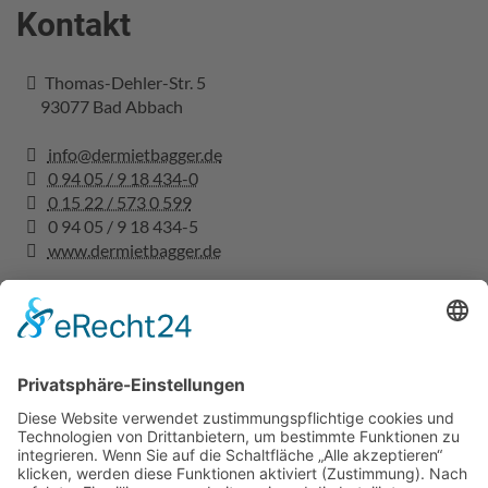
Kontakt
Thomas-Dehler-Str. 5
93077
Bad Abbach
info@dermietbagger.de
0 94 05 / 9 18 434-0
0 15 22 / 573 0 599
0 94 05 / 9 18 434-5
www.dermietbagger.de
Rechtliches
Impressum
Datenschutz
AGBs
Versicherungsbedingungen