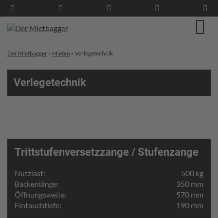
Der Mietbagger
»
Mieten
»
Verlegetechnik
Verlegetechnik
Trittstufenversetzzange / Stufenzange
Nutzlast:
500 kg
Backenlänge:
350 mm
Öffnungsweite:
570 mm
Eintauchtiefe:
190 mm