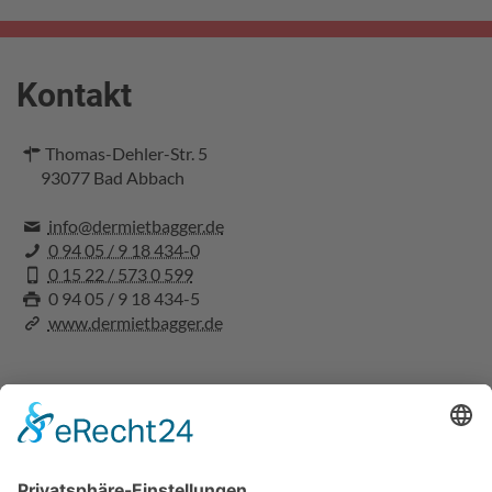
Kontakt
Thomas-Dehler-Str. 5
93077
Bad Abbach
info@dermietbagger.de
0 94 05 / 9 18 434-0
0 15 22 / 573 0 599
0 94 05 / 9 18 434-5
www.dermietbagger.de
Rechtliches
Impressum
Datenschutz