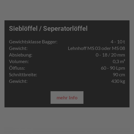
Sieblöffel / Seperatorlöffel
Gewichtsklasse Bagger:
4 - 10 t
Gewicht:
Lehnhoff MS 03 oder MS 08
Absiebung:
0 - 18 / 20 mm
Volumen:
0,3 m³
Ölfluss:
60 - 90 Lpm
Schnittbreite:
90 cm
Gewicht:
430 kg
mehr Info