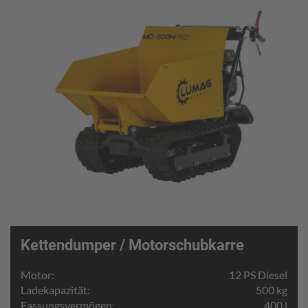
Kettendumper / Motorschubkarre
Motor:
12 PS Diesel
Ladekapazität:
500 kg
Fassungsvermögen:
400 l