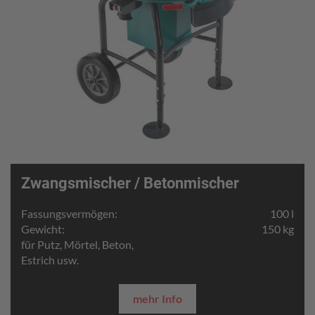
Zwangsmischer / Betonmischer
Fassungsvermögen:
100 l
Gewicht:
150 kg
für Putz, Mörtel, Beton,
Estrich usw.
mehr Info