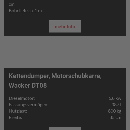
cm
Bohrtiefe ca. 1 m
mehr Info
Kettendumper, Motorschubkarre,
Wacker DT08
Dieselmotor:
6,8 kw
Fassungsvermögen:
387 l
Nutzlast:
800 kg
Breite:
85 cm