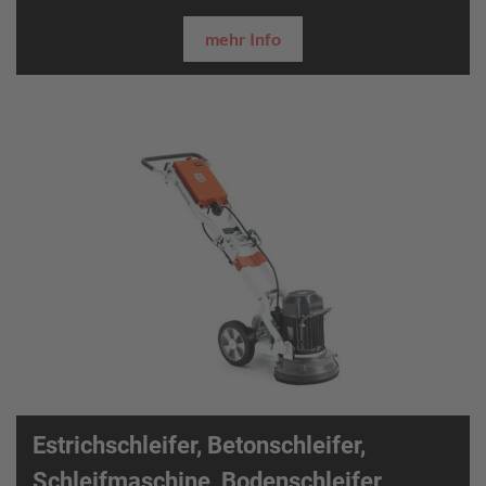
mehr Info
Estrichschleifer, Betonschleifer,
Schleifmaschine, Bodenschleifer