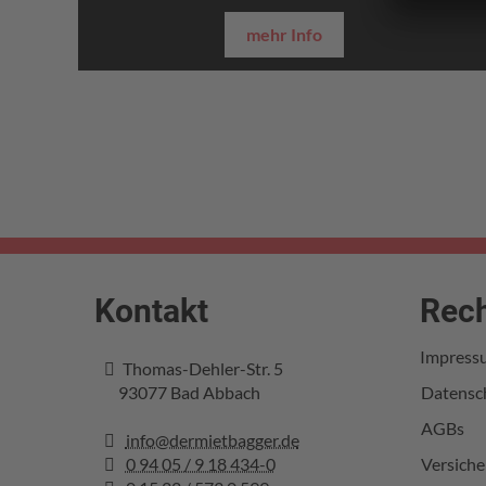
mehr Info
Kontakt
Rech
Impress
Thomas-Dehler-Str. 5
93077
Bad Abbach
Datensc
AGBs
info@dermietbagger.de
0 94 05 / 9 18 434-0
Versich