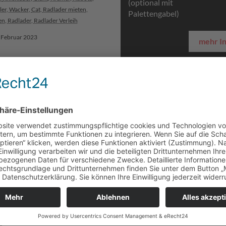
(optional mit
ler
,
Wacker
,
Cat
,
Radlader mieten
,
Palettengabel)
en
,
Radlader
,
Radlader Verleih
. Februar 2023
mehr I