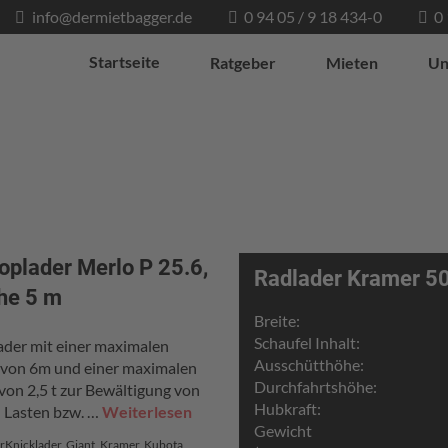
info@dermietbagger.de
0 94 05 / 9 18 434-0
0
Startseite
Ratgeber
Mieten
Un
oplader Merlo P 25.6,
Radlader Kramer 5
he 5 m
Breite:
Schaufel Inhalt:
ader mit einer maximalen
Ausschütthöhe:
von 6m und einer maximalen
Durchfahrtshöhe:
 von 2,5 t zur Bewältigung von
Hubkraft:
n Lasten bzw. …
Weiterlesen
Gewicht
r
Knicklader
,
Giant
,
Kramer
,
Kubota
,