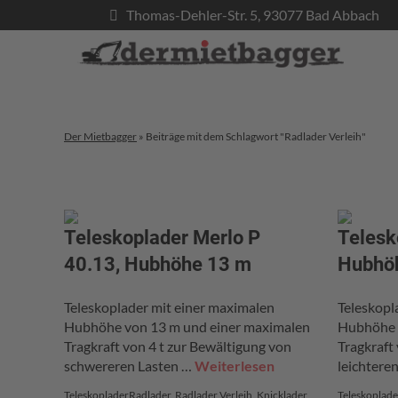
Thomas-Dehler-Str. 5, 93077 Bad Abbach
Der Mietbagger
»
Beiträge mit dem Schlagwort "Radlader Verleih"
Teleskoplader Merlo P
Telesk
40.13, Hubhöhe 13 m
Hubhö
Teleskoplader mit einer maximalen
Teleskopl
Hubhöhe von 13 m und einer maximalen
Hubhöhe 
Tragkraft von 4 t zur Bewältigung von
Tragkraft
schwereren Lasten …
Weiterlesen
leichtere
Teleskoplader
Radlader
,
Radlader Verleih
,
Knicklader
,
Teleskoplade