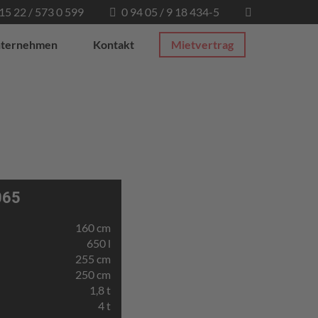
 15 22 / 573 0 599
0 94 05 / 9 18 434-5
ternehmen
Kontakt
Mietvertrag
065
160 cm
650 l
255 cm
250 cm
1,8 t
4 t