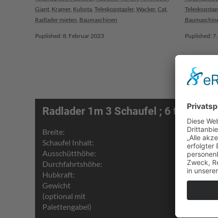
Giant
,
Kramer
,
Kubota
,
Teleskopstapler
,
Wacker
,
Cat
,
Teleskopstap
Radlader mieten
,
Baumaschinen
Baumaschin
Puplished: 8. Februar 2023
Puplished: 7
Radlader 1m 3 Schaufel ; 6 t Kubota
Breite:
210 cm
Schaufel Inhalt:
ca. 900 l
Ausschütthöhe:
295 cm
Durchfahrtshöhe:
280 cm
Hubkraft:
2 t
Gewicht
ca. 6 t
(optional mit
Palettengabel)