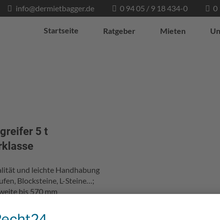
info@dermietbagger.de
0 94 05 / 9 18 434-0
0
Startseite
Ratgeber
Mieten
Un
greifer 5 t
klasse
ität und leichte Handhabung
tufen, Blocksteine, L-Steine…;
weite bis 570 mm
ik
Trittstufenzange
,
Versetzzange
,
er
,
Verleih Probst