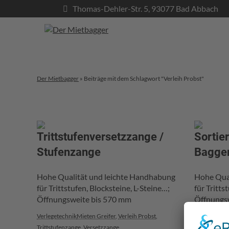
Thomas-Dehler-Str. 5, 93077 Bad Abbach
Der Mietbagger
»
Beiträge mit dem Schlagwort "Verleih Probst"
Trittstufenversetzzange /
Sortier
Stufenzange
Bagger
Hohe Qualität und leichte Handhabung
Hohe Qual
für Trittstufen, Blocksteine, L-Steine…;
für Tritts
Öffnungsweite bis 570 mm
Öffnungs
Verlegetechnik
Mieten Greifer
,
Verleih Probst
,
Verlegetechn
Trittstufenzange
,
Versetzzange
Mieten Greif