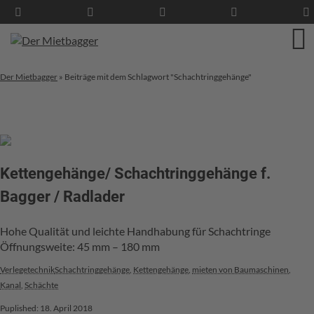
Der Mietbagger
»
Beiträge mit dem Schlagwort "Schachtringgehänge"
Kettengehänge/ Schachtringgehänge f.
Bagger / Radlader
Hohe Qualität und leichte Handhabung für Schachtringe
Öffnungsweite: 45 mm – 180 mm
Verlegetechnik
Schachtringgehänge
,
Kettengehänge
,
mieten von Baumaschinen
,
Kanal
,
Schächte
Puplished: 18. April 2018