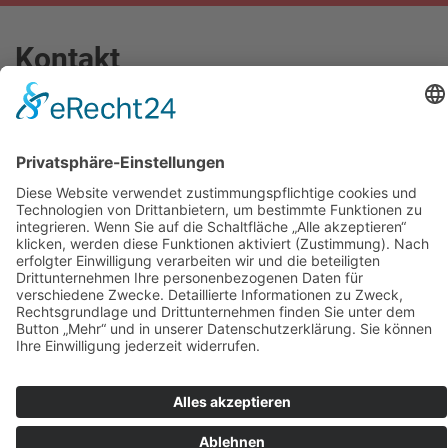
Kontakt
Thomas-Dehler-Str. 5
93077
Bad Abbach
info@dermietbagger.de
0 94 05 / 9 18 434-0
0 15 22 / 573 0 599
0 94 05 / 9 18 434-5
www.dermietbagger.de
Rechtliches
Impressum
Datenschutz