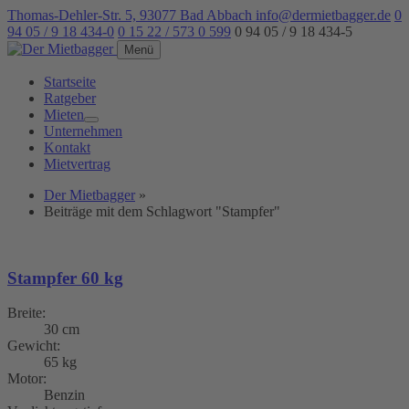
Thomas-Dehler-Str. 5, 93077 Bad Abbach
info@dermietbagger.de
0
94 05 / 9 18 434-0
0 15 22 / 573 0 599
0 94 05 / 9 18 434-5
Menü
Startseite
Ratgeber
Mieten
Unternehmen
Kontakt
Mietvertrag
Der Mietbagger
»
Beiträge mit dem Schlagwort "Stampfer"
Stampfer 60 kg
Breite:
30 cm
Gewicht:
65 kg
Motor:
Benzin