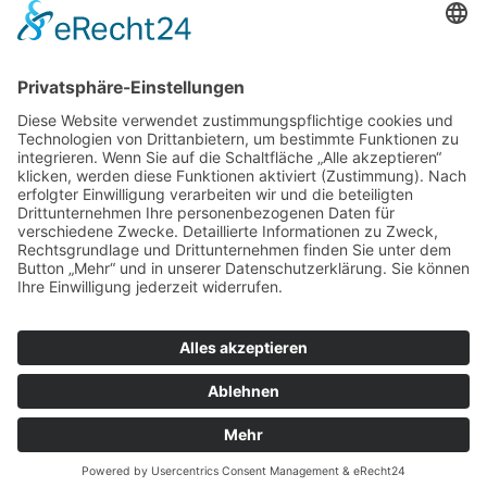
93077
Bad Abbach
info@dermietbagger.de
0 94 05 / 9 18 434-0
0 15 22 / 573 0 599
0 94 05 / 9 18 434-5
www.dermietbagger.de
Rechtliches
Impressum
Datenschutz
AGBs
Versicherungsbedingungen
Ratgeber
Unsere CAT Bagger
Social Media
Facebook
Instagram