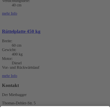
Verdichtungstiefe:
40 cm
mehr Info
Rüttelplatte 450 kg
Breite:
60 cm
Gewicht:
400 kg
Motor:
Diesel
Vor- und Rückwärtslauf
mehr Info
Kontakt
Der Mietbagger
Thomas-Dehler-Str. 5