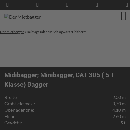
Der Mietbagger
»
Beiträge mit dem Schlagwort "Liebherr"
Midibagger; Minibagger, CAT 305 ( 5 T
Klasse) Bagger
Breite:
2,00 m
Grabtiefe max.:
3,70 m
Überladehöhe:
4,10 m
Höhe:
2,60 m
Gewicht:
5 t