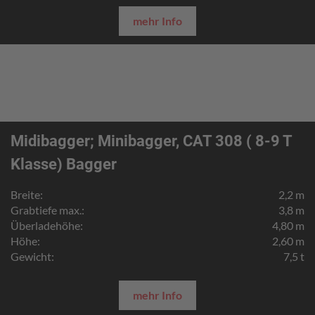
mehr Info
Midibagger; Minibagger, CAT 308 ( 8-9 T
Klasse) Bagger
Breite:
2,2 m
Grabtiefe max.:
3,8 m
Überladehöhe:
4,80 m
Höhe:
2,60 m
Gewicht:
7,5 t
mehr Info