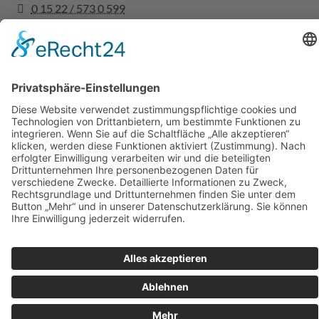
0 15 22 / 573 0 599
0 94 05 / 9 18 434-5
www.dermietbagger.de
Rechtliches
Impressum
Datenschutz
AGBs
Versicherungsbedingungen
Ratgeber
Unsere CAT Bagger
Social Media