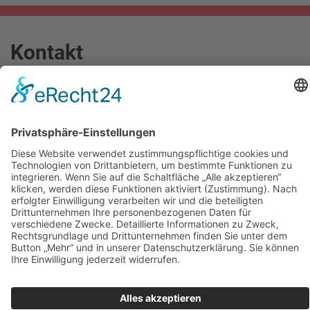
Kontakt
Thomas-Dehler-Str. 5
93077
Bad Abbach
info@dermietbagger.de
0 94 05 / 9 18 434-0
0 15 22 / 573 0 599
0 94 05 / 9 18 434-5
www.dermietbagger.de
Rechtliches
Impressum
Datenschutz