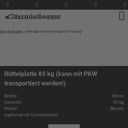
Der Mietbagger
»
Beiträge mit dem Schlagwort "Geweg"
Rüttelplatte 85 kg (kann mit PKW
transportiert werden!)
Breite:
40 cm
Gewicht:
85 kg
Motor:
Benzin
(optional mit Gummimatte)