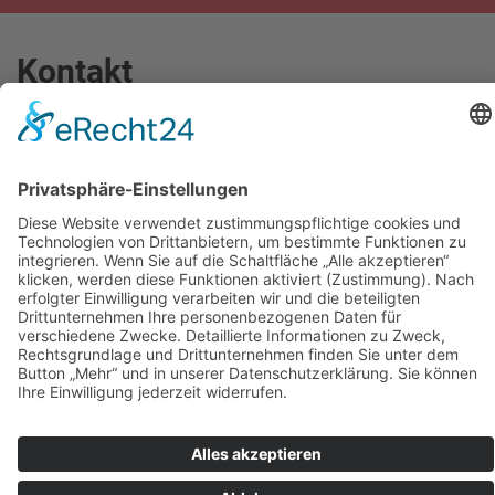
Kontakt
Thomas-Dehler-Str. 5
93077
Bad Abbach
info@dermietbagger.de
0 94 05 / 9 18 434-0
0 15 22 / 573 0 599
0 94 05 / 9 18 434-5
www.dermietbagger.de
Rechtliches
Impressum
Datenschutz