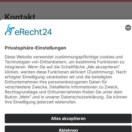
Kontakt
Thomas-Dehler-Str. 5
93077
Bad Abbach
info@dermietbagger.de
0 94 05 / 9 18 434-0
0 15 22 / 573 0 599
0 94 05 / 9 18 434-5
www.dermietbagger.de
Rechtliches
Impressum
Datenschutz