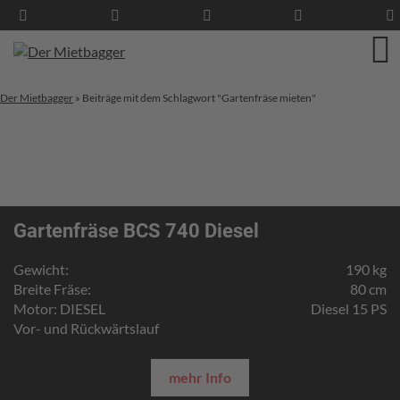
Der Mietbagger
»
Beiträge mit dem Schlagwort "Gartenfräse mieten"
Gartenfräse BCS 740 Diesel
Gewicht:
190 kg
Breite Fräse:
80 cm
Motor: DIESEL
Diesel 15 PS
Vor- und Rückwärtslauf
mehr Info