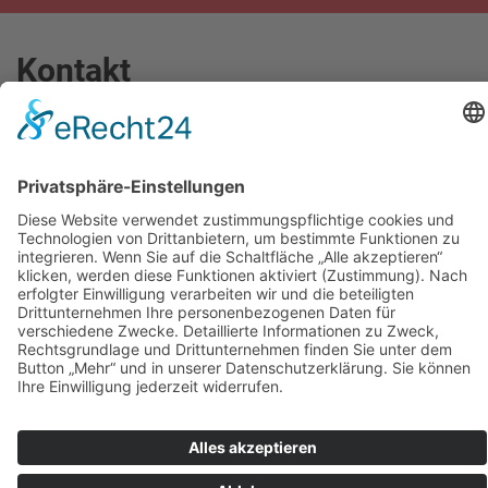
Kontakt
Thomas-Dehler-Str. 5
93077
Bad Abbach
info@dermietbagger.de
0 94 05 / 9 18 434-0
0 15 22 / 573 0 599
0 94 05 / 9 18 434-5
www.dermietbagger.de
Rechtliches
Impressum
Datenschutz