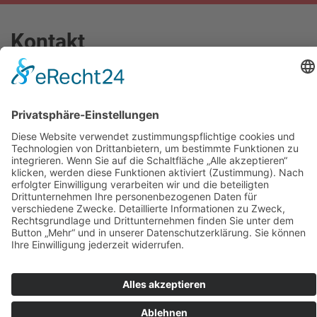
Kontakt
Thomas-Dehler-Str. 5
93077
Bad Abbach
info@dermietbagger.de
0 94 05 / 9 18 434-0
0 15 22 / 573 0 599
0 94 05 / 9 18 434-5
www.dermietbagger.de
Rechtliches
Impressum
Datenschutz