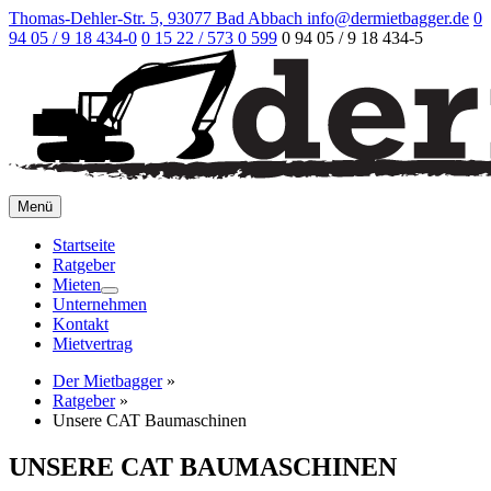
Thomas-Dehler-Str. 5, 93077 Bad Abbach
info@dermietbagger.de
0
94 05 / 9 18 434-0
0 15 22 / 573 0 599
0 94 05 / 9 18 434-5
Menü
Startseite
Ratgeber
Mieten
Unternehmen
Kontakt
Mietvertrag
Der Mietbagger
»
Ratgeber
»
Unsere CAT Baumaschinen
UNSERE CAT BAUMASCHINEN